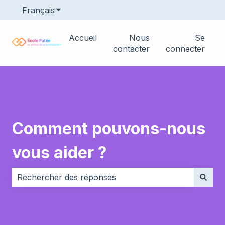
Français
Afficher le sous-menu pour les traductions
Accueil
Nous
Se
contacter
connecter
Comment pouvons-nous
vous aider ?
Il n'y a aucune suggestion car le champ de recherche